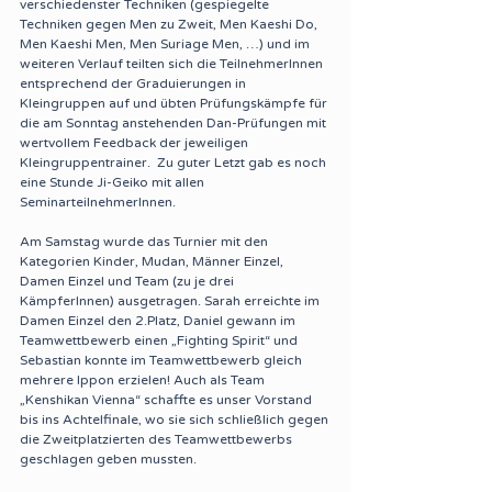
verschiedenster Techniken (gespiegelte 
Techniken gegen Men zu Zweit, Men Kaeshi Do, 
Men Kaeshi Men, Men Suriage Men, …) und im 
weiteren Verlauf teilten sich die TeilnehmerInnen 
entsprechend der Graduierungen in 
Kleingruppen auf und übten Prüfungskämpfe für 
die am Sonntag anstehenden Dan-Prüfungen mit 
wertvollem Feedback der jeweiligen 
Kleingruppentrainer.  Zu guter Letzt gab es noch 
eine Stunde Ji-Geiko mit allen 
SeminarteilnehmerInnen.
Am Samstag wurde das Turnier mit den 
Kategorien Kinder, Mudan, Männer Einzel, 
Damen Einzel und Team (zu je drei 
KämpferInnen) ausgetragen. Sarah erreichte im 
Damen Einzel den 2.Platz, Daniel gewann im 
Teamwettbewerb einen „Fighting Spirit“ und 
Sebastian konnte im Teamwettbewerb gleich 
mehrere Ippon erzielen! Auch als Team 
„Kenshikan Vienna“ schaffte es unser Vorstand 
bis ins Achtelfinale, wo sie sich schließlich gegen 
die Zweitplatzierten des Teamwettbewerbs 
geschlagen geben mussten.