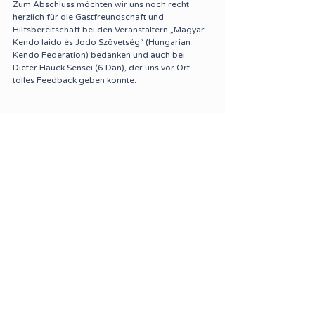
Zum Abschluss möchten wir uns noch recht 
herzlich für die Gastfreundschaft und 
Hilfsbereitschaft bei den Veranstaltern „Magyar 
Kendo Iaido és Jodo Szövetség“ (Hungarian 
Kendo Federation) bedanken und auch bei 
Dieter Hauck Sensei (6.Dan), der uns vor Ort 
tolles Feedback geben konnte.
KENDO
IAIDO / JODO