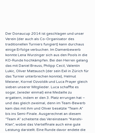
Der Donaucup 2014 ist geschlagen und unser 
Verein (der auch als Co-Organisator des 
traditionellen Turniers fungiert) kann durchaus 
einige Erfolge verbuchen. Im Damenbewerb 
konnte Lena Wurzinger sich aus den Pools in die 
KO-Runde hochkämpfen. Bei den Herren gelang 
das mit Daniel Breuss, Philipp Cecil, Valentin 
Lukic, Oliver Mattausch (der sein Exil in Zürich für 
das Turnier unterbrechen konnte), Helmut 
Meixner, Kornel Ozvoldik und Luca Prayer gleich 
sieben unserer Mitglieder. Luca schaffte es 
sogar, (wieder einmal) eine Medaille zu 
ergattern, indem er den 3. Platz errungen hat – 
und das gleich zweimal, denn im Team-Bewerb 
kam das mit ihm und Oliver besetzte “Team A” 
bis ins Semi-Finale. Ausgerechnet an diesem 
“Team A” scheiterte das Vereinsteam “Kenshi-
Klan”, wobei das Viertelfinale auch eine gute 
Leistung darstellt. Eine Runde davor endete die 