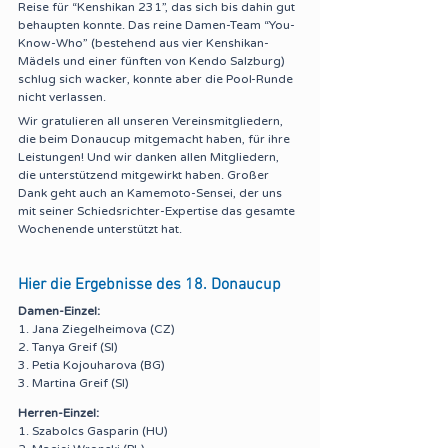
Reise für “Kenshikan 231”, das sich bis dahin gut 
behaupten konnte. Das reine Damen-Team “You-
Know-Who” (bestehend aus vier Kenshikan-
Mädels und einer fünften von Kendo Salzburg) 
schlug sich wacker, konnte aber die Pool-Runde 
nicht verlassen.
Wir gratulieren all unseren Vereinsmitgliedern, 
die beim Donaucup mitgemacht haben, für ihre 
Leistungen! Und wir danken allen Mitgliedern, 
die unterstützend mitgewirkt haben. Großer 
Dank geht auch an Kamemoto-Sensei, der uns 
mit seiner Schiedsrichter-Expertise das gesamte 
Wochenende unterstützt hat.
Hier die Ergebnisse des 18. Donaucup
Damen-Einzel:
1. Jana Ziegelheimova (CZ)
2. Tanya Greif (SI)
3. Petia Kojouharova (BG)
3. Martina Greif (SI)
Herren-Einzel:
1. Szabolcs Gasparin (HU)