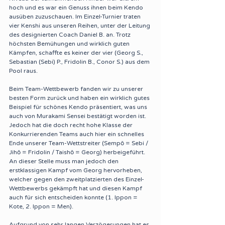
hoch und es war ein Genuss ihnen beim Kendo 
ausüben zuzuschauen. Im Einzel-Turnier traten 
vier Kenshi aus unseren Reihen, unter der Leitung 
des designierten Coach Daniel B. an. Trotz 
höchsten Bemühungen und wirklich guten 
Kämpfen, schaffte es keiner der vier (Georg S., 
Sebastian (Sebi) P., Fridolin B., Conor S.) aus dem 
Pool raus.
Beim Team-Wettbewerb fanden wir zu unserer 
besten Form zurück und haben ein wirklich gutes 
Beispiel für schönes Kendo präsentiert, was uns 
auch von Murakami Sensei bestätigt worden ist. 
Jedoch hat die doch recht hohe Klasse der 
Konkurrierenden Teams auch hier ein schnelles 
Ende unserer Team-Wettstreiter (Sempō = Sebi / 
Jihō = Fridolin / Taishō = Georg) herbeigeführt. 
An dieser Stelle muss man jedoch den 
erstklassigen Kampf vom Georg hervorheben, 
welcher gegen den zweitplatzierten des Einzel-
Wettbewerbs gekämpft hat und diesen Kampf 
auch für sich entscheiden konnte (1. Ippon = 
Kote, 2. Ippon = Men).
Aufgrund von sehr langen Verzögerungen hat es 