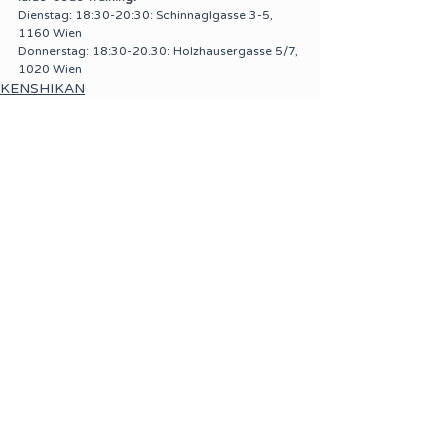
Dienstag: 18:30-20:30: Schinnaglgasse 3-5, 
1160 Wien
Donnerstag: 18:30-20.30: Holzhausergasse 5/7, 
1020 Wien
KENSHIKAN
KENDO
IAIDO / JODO
Kommentare
Kommentar verfassen...
© 2025 Kenshikan Vienna