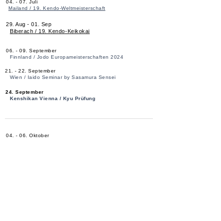
04. - 07. Juli
Mailand / 19. Kendo-Weltmeisterschaft
29. Aug - 01. Sep
Biberach / 19. Kendo-Keikokai
06. - 09. September
Finnland / Jodo Europameisterschaften 2024
21. - 22. September
Wien / Iaido Seminar by Sasamura Sensei
24. September
Kenshikan Vienna / Kyu Prüfung
04. - 06. Oktober
Graz / Styrian Kendo Gasshuku
08. Oktober
Kenshikan Vienna / Anfängerkurs - Infoabend
12. Oktober
Szolnok / Jaszkun Kendo Cup
19. - 20. Oktober
Prague / 31st Toru Giga Cup
27. Oktober